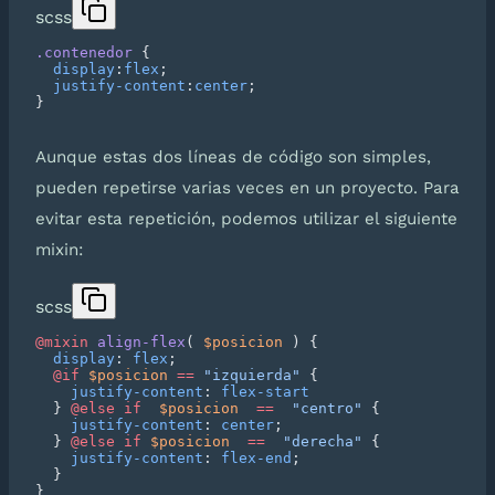
scss
.contenedor
  display
:
flex
  justify-content
:
center
Aunque estas dos líneas de código son simples,
pueden repetirse varias veces en un proyecto. Para
evitar esta repetición, podemos utilizar el siguiente
mixin:
scss
@mixin
 align-flex
( 
$posicion
  display
: 
flex
  @if
 $posicion
 ==
 "izquierda"
    justify-content
: 
  } 
@else if
  $posicion
  ==
  "centro"
    justify-content
: 
center
  } 
@else if
 $posicion
  ==
  "derecha"
    justify-content
: 
flex-end